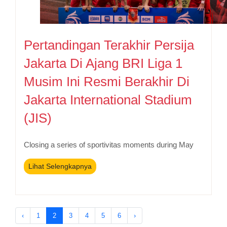
Pertandingan Terakhir Persija
Jakarta Di Ajang BRI Liga 1
Musim Ini Resmi Berakhir Di
Jakarta International Stadium
(JIS)
Closing a series of sportivitas moments during May
Lihat Selengkapnya
‹
1
2
3
4
5
6
›